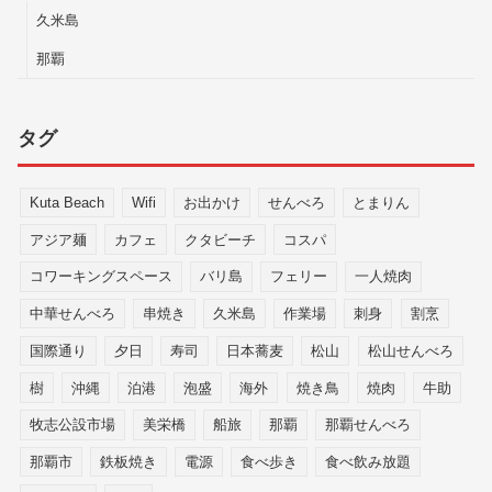
久米島
那覇
タグ
Kuta Beach
Wifi
お出かけ
せんべろ
とまりん
アジア麺
カフェ
クタビーチ
コスパ
コワーキングスペース
バリ島
フェリー
一人焼肉
中華せんべろ
串焼き
久米島
作業場
刺身
割烹
国際通り
夕日
寿司
日本蕎麦
松山
松山せんべろ
樹
沖縄
泊港
泡盛
海外
焼き鳥
焼肉
牛助
牧志公設市場
美栄橋
船旅
那覇
那覇せんべろ
那覇市
鉄板焼き
電源
食べ歩き
食べ飲み放題