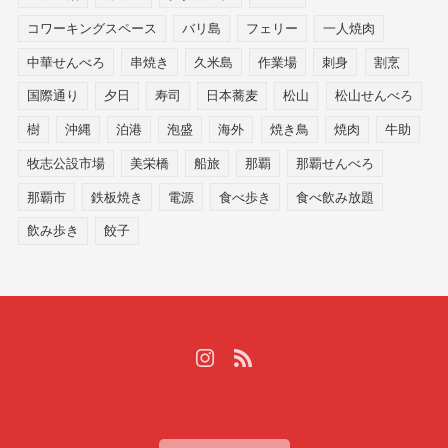
コワーキングスペース
バリ島
フェリー
一人焼肉
中華せんべろ
串焼き
久米島
作業場
刺身
割烹
国際通り
夕日
寿司
日本蕎麦
松山
松山せんべろ
樹
沖縄
泊港
泡盛
海外
焼き鳥
焼肉
牛助
牧志公設市場
美栄橋
船旅
那覇
那覇せんべろ
那覇市
鉄板焼き
電源
食べ歩き
食べ飲み放題
飲み歩き
餃子