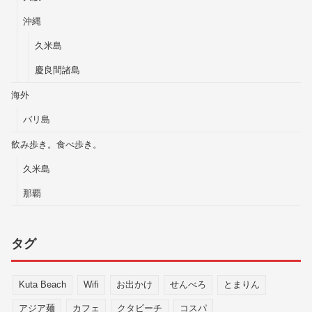
沖縄
久米島
慶良間諸島
海外
バリ島
飲み歩き。食べ歩き。
久米島
那覇
タグ
Kuta Beach
Wifi
お出かけ
せんべろ
とまりん
アジア麺
カフェ
クタビーチ
コスパ