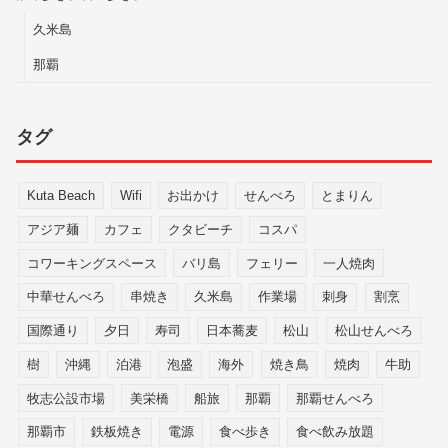
久米島
那覇
タグ
Kuta Beach
Wifi
お出かけ
せんべろ
とまりん
アジア麺
カフェ
クタビーチ
コスパ
コワーキングスペース
バリ島
フェリー
一人焼肉
中華せんべろ
串焼き
久米島
作業場
刺身
割烹
国際通り
夕日
寿司
日本蕎麦
松山
松山せんべろ
樹
沖縄
泊港
泡盛
海外
焼き鳥
焼肉
牛助
牧志公設市場
美栄橋
船旅
那覇
那覇せんべろ
那覇市
鉄板焼き
電源
食べ歩き
食べ飲み放題