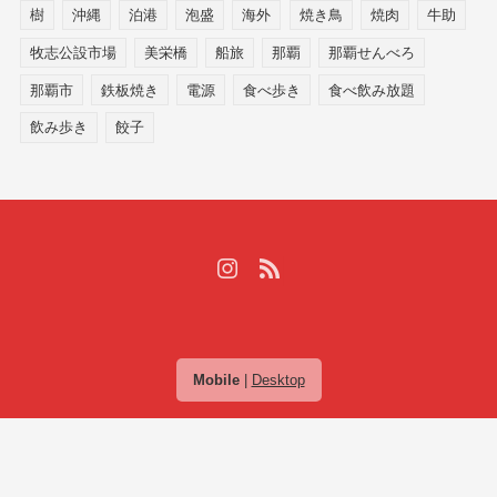
樹
沖縄
泊港
泡盛
海外
焼き鳥
焼肉
牛助
牧志公設市場
美栄橋
船旅
那覇
那覇せんべろ
那覇市
鉄板焼き
電源
食べ歩き
食べ飲み放題
飲み歩き
餃子
Mobile
|
Desktop
(C) 2026
ADC Life | 沖縄のローカル情報ブログ
. All rights reserved.