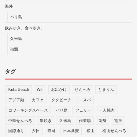
海外
バリ島
飲み歩き。食べ歩き。
久米島
那覇
タグ
Kuta Beach
Wifi
お出かけ
せんべろ
とまりん
アジア麺
カフェ
クタビーチ
コスパ
コワーキングスペース
バリ島
フェリー
一人焼肉
中華せんべろ
串焼き
久米島
作業場
刺身
割烹
国際通り
夕日
寿司
日本蕎麦
松山
松山せんべろ