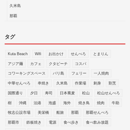
久米島
那覇
タグ
Kuta Beach
Wifi
お出かけ
せんべろ
とまりん
アジア麺
カフェ
クタビーチ
コスパ
コワーキングスペース
バリ島
フェリー
一人焼肉
中華せんべろ
串焼き
久米島
作業場
刺身
割烹
国際通り
夕日
寿司
日本蕎麦
松山
松山せんべろ
樹
沖縄
泊港
泡盛
海外
焼き鳥
焼肉
牛助
牧志公設市場
美栄橋
船旅
那覇
那覇せんべろ
那覇市
鉄板焼き
電源
食べ歩き
食べ飲み放題