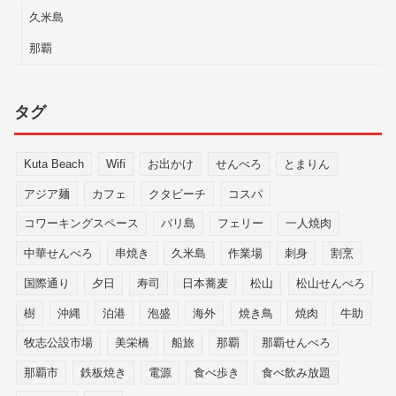
久米島
那覇
タグ
Kuta Beach
Wifi
お出かけ
せんべろ
とまりん
アジア麺
カフェ
クタビーチ
コスパ
コワーキングスペース
バリ島
フェリー
一人焼肉
中華せんべろ
串焼き
久米島
作業場
刺身
割烹
国際通り
夕日
寿司
日本蕎麦
松山
松山せんべろ
樹
沖縄
泊港
泡盛
海外
焼き鳥
焼肉
牛助
牧志公設市場
美栄橋
船旅
那覇
那覇せんべろ
那覇市
鉄板焼き
電源
食べ歩き
食べ飲み放題